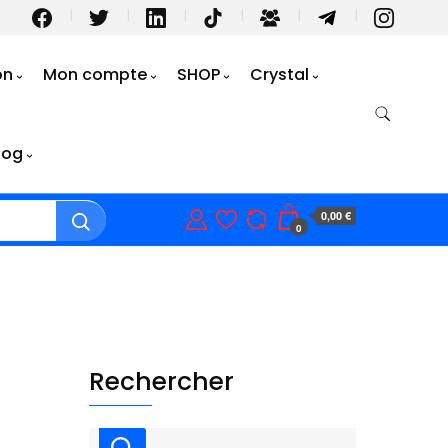
on
Mon compte
SHOP
Crystal
log
0,00 €
0
Rechercher