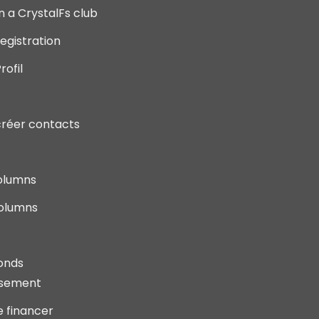
on a CrystalFs club
egistration
rofil
créer contacts
olumns
olumns
onds
ssement
e financer