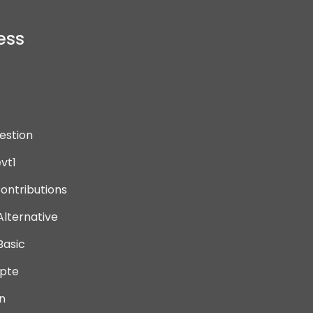
ess
estion
vt1
ontributions
Alternative
Basic
pte
n