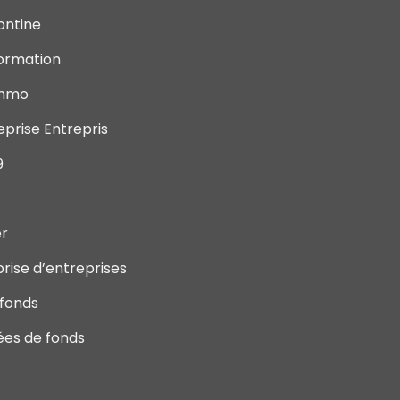
ontine
Formation
Immo
eprise Entrepris
9
er
rise d’entreprises
 fonds
ées de fonds