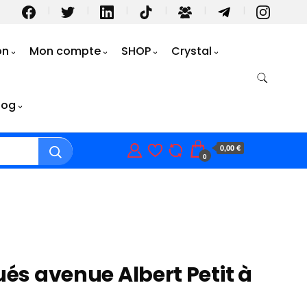
on
Mon compte
SHOP
Crystal
log
0,00 €
0
ués avenue Albert Petit à