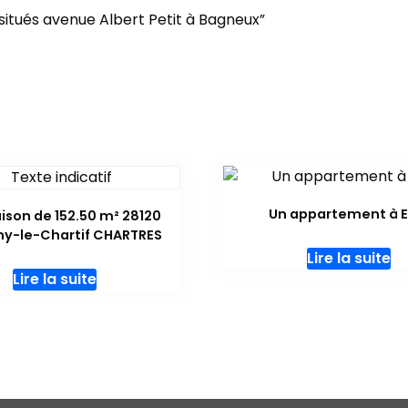
 situés avenue Albert Petit à Bagneux”
Un appartement à E
son de 152.50 m² 28120
ny-le-Chartif CHARTRES
Lire la suite
Lire la suite