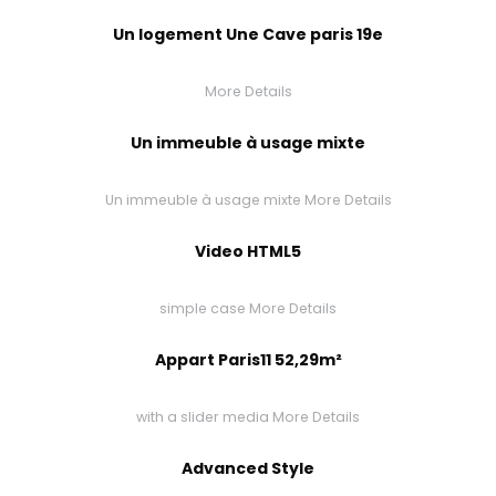
Un logement Une Cave paris 19e
More Details
Un immeuble à usage mixte
Un immeuble à usage mixte
More Details
Video HTML5
simple case
More Details
Appart Paris11 52,29m²
with a slider media
More Details
Advanced Style