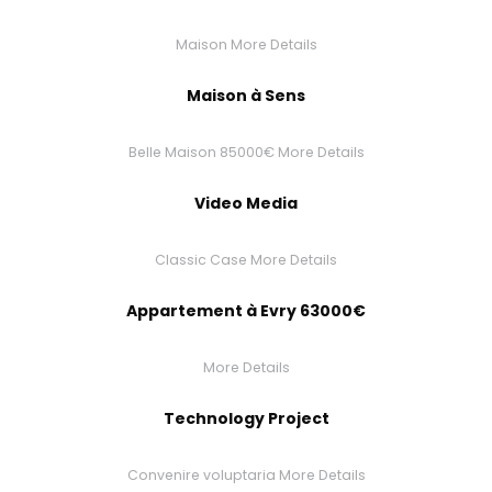
Maison
More Details
Maison à Sens
Belle Maison 85000€
More Details
Video Media
Classic Case
More Details
Appartement à Evry 63000€
More Details
Technology Project
Convenire voluptaria
More Details