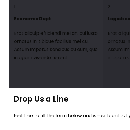
1
2
Economic Dept
Logistics
Erat aliquip efficiendi mei an, qui iusto
Erat aliqu
ornatus in, tibique facilisis mel cu.
ornatus in,
Assum impetus sensibus eu eum, quo
Assum imp
in agam vivendo fierent.
in agam v
Drop Us a Line
feel free to fill the form below and we will contact 