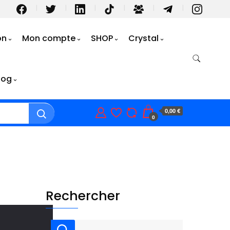
on
Mon compte
SHOP
Crystal
log
0,00 €
0
Rechercher