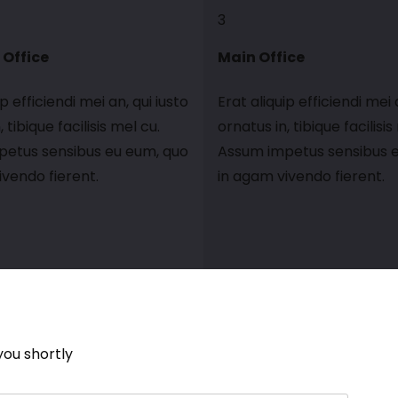
3
 Office
Main Office
ip efficiendi mei an, qui iusto
Erat aliquip efficiendi mei 
 tibique facilisis mel cu.
ornatus in, tibique facilisis
etus sensibus eu eum, quo
Assum impetus sensibus 
ivendo fierent.
in agam vivendo fierent.
you shortly