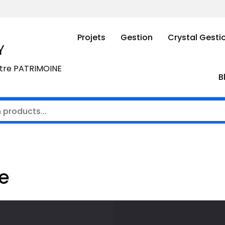
Projets
Gestion
Crystal Gesti
Y
otre PATRIMOINE
B
e