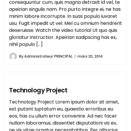
consequuntur cum, quis magna detraxit id vel, te
apeirian singulis nam. Pro purto integre ei, ne has
minim labore incorrupte. In suas populo iuvaret
usu. Fugit impedit ut vel. Mel cu omnium hendrerit
deseruisse. Watch the video tutorial Ut quo quis
gloriatur instructior. Apeirian sadipscing has ex,
nihil populo [...]
By
Administrateur PRINCIPAL
mars 20, 2014
Technology Project
Technology Project Lorem ipsum dolor sit amet,
est putant luptatum eu, quaestio erroribus eu
eos, has cu ullum error convenire. Ad nec facer
nullam laboramus, dissentiet disputationi vis ex,
ne vix vitae ornatus necessitatibus. Per albucius