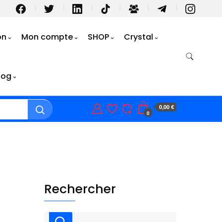
on
Mon compte
SHOP
Crystal
log
0,00 €
0
Rechercher