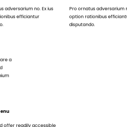
us adversarium no. Ex ius
Pro ornatus adversarium n
ionibus efficiantur
option rationibus efficiant
o.
disputando.
are a
nd
mium
Menu
d offer readily accessible