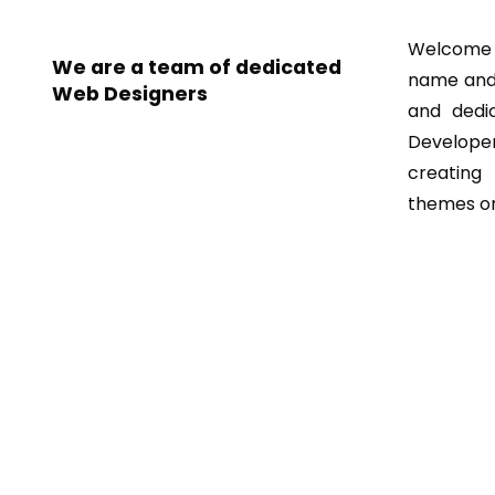
Welcome e
We are a team of dedicated
name and 
Web Designers
and dedi
Developer
creati
themes o