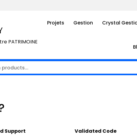
Projets
Gestion
Crystal Gesti
Y
otre PATRIMOINE
B
?
d Support
Validated Code